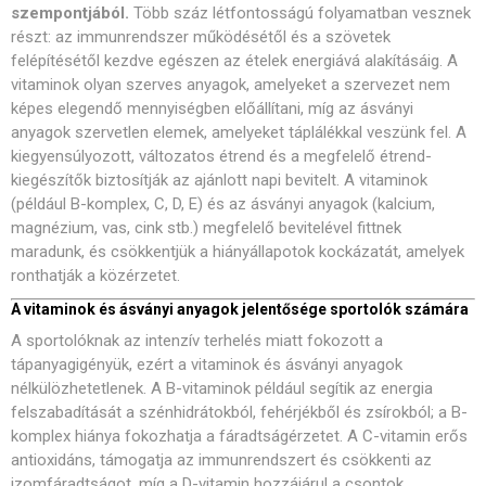
szempontjából.
Több száz létfontosságú folyamatban vesznek
részt: az immunrendszer működésétől és a szövetek
felépítésétől kezdve egészen az ételek energiává alakításáig. A
vitaminok olyan szerves anyagok, amelyeket a szervezet nem
képes elegendő mennyiségben előállítani, míg az ásványi
anyagok szervetlen elemek, amelyeket táplálékkal veszünk fel. A
kiegyensúlyozott, változatos étrend és a megfelelő étrend-
kiegészítők biztosítják az ajánlott napi bevitelt. A vitaminok
(például B-komplex, C, D, E) és az ásványi anyagok (kalcium,
magnézium, vas, cink stb.) megfelelő bevitelével fittnek
maradunk, és csökkentjük a hiányállapotok kockázatát, amelyek
ronthatják a közérzetet.
A vitaminok és ásványi anyagok jelentősége sportolók számára
A sportolóknak az intenzív terhelés miatt fokozott a
tápanyagigényük, ezért a vitaminok és ásványi anyagok
nélkülözhetetlenek. A B-vitaminok például segítik az energia
felszabadítását a szénhidrátokból, fehérjékből és zsírokból; a B-
komplex hiánya fokozhatja a fáradtságérzetet. A C-vitamin erős
antioxidáns, támogatja az immunrendszert és csökkenti az
izomfáradtságot, míg a D-vitamin hozzájárul a csontok