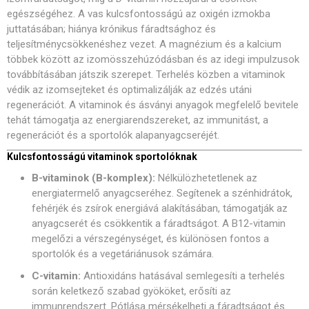
egészségéhez. A vas kulcsfontosságú az oxigén izmokba
juttatásában; hiánya krónikus fáradtsághoz és
teljesítménycsökkenéshez vezet. A magnézium és a kalcium
többek között az izomösszehúzódásban és az idegi impulzusok
továbbításában játszik szerepet. Terhelés közben a vitaminok
védik az izomsejteket és optimalizálják az edzés utáni
regenerációt. A vitaminok és ásványi anyagok megfelelő bevitele
tehát támogatja az energiarendszereket, az immunitást, a
regenerációt és a sportolók alapanyagcseréjét.
Kulcsfontosságú vitaminok sportolóknak
B-vitaminok (B-komplex):
Nélkülözhetetlenek az
energiatermelő anyagcseréhez. Segítenek a szénhidrátok,
fehérjék és zsírok energiává alakításában, támogatják az
anyagcserét és csökkentik a fáradtságot. A B12-vitamin
megelőzi a vérszegénységet, és különösen fontos a
sportolók és a vegetáriánusok számára.
C-vitamin:
Antioxidáns hatásával semlegesíti a terhelés
során keletkező szabad gyököket, erősíti az
immunrendszert. Pótlása mérsékelheti a fáradtságot és