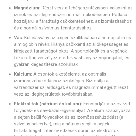
Magnézium:
Részt vesz a fehérjeszintézisben, valamint az
izmok és az idegrendszer normál működésében. Pótlása
hozzájárul a fáradtság csökkentéséhez, az izomlazításhoz
és a normál szívritmus fenntartásához.
Vas:
Kulcsásvány az oxigén szállításában a hemoglobin és
a mioglobin révén. Hiánya csökkenti az állóképességet és
kifejezett fáradtságot okoz. A sportolónők és a vegánok
fokozottan veszélyeztetettek vashiány szempontjából, és
gyakran kiegészítésre szorulnak.
Kalcium:
A csontok alkotóeleme, az optimális
izomösszehúzódáshoz szükséges. Biztosítja a
vázrendszer szilárdságát, és magnéziummal együtt részt
vesz az idegingerületek továbbításában.
Elektrolitok (nátrium és kálium):
Fenntartják a szervezet
folyadék- és sav-bázis-egyensúlyát. A kálium szabályozza
a sejten belüli folyadékot és az izomösszehúzódást (a
szívet is beleértve), míg a nátrium segíti a sejtek
hidratáltságát. Intenzív edzések során az elektrolitok