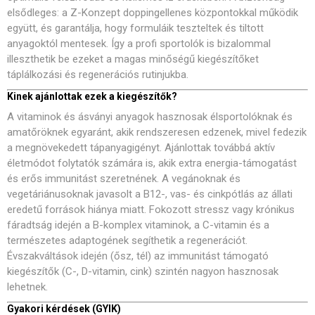
elsődleges: a Z-Konzept doppingellenes központokkal működik
együtt, és garantálja, hogy formuláik teszteltek és tiltott
anyagoktól mentesek. Így a profi sportolók is bizalommal
illeszthetik be ezeket a magas minőségű kiegészítőket
táplálkozási és regenerációs rutinjukba.
Kinek ajánlottak ezek a kiegészítők?
A vitaminok és ásványi anyagok hasznosak élsportolóknak és
amatőröknek egyaránt, akik rendszeresen edzenek, mivel fedezik
a megnövekedett tápanyagigényt. Ajánlottak továbbá aktív
életmódot folytatók számára is, akik extra energia-támogatást
és erős immunitást szeretnének. A vegánoknak és
vegetáriánusoknak javasolt a B12-, vas- és cinkpótlás az állati
eredetű források hiánya miatt. Fokozott stressz vagy krónikus
fáradtság idején a B-komplex vitaminok, a C-vitamin és a
természetes adaptogének segíthetik a regenerációt.
Évszakváltások idején (ősz, tél) az immunitást támogató
kiegészítők (C-, D-vitamin, cink) szintén nagyon hasznosak
lehetnek.
Gyakori kérdések (GYIK)