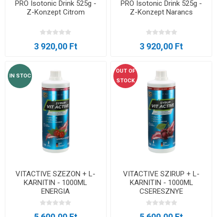
PRO Isotonic Drink 525g -
PRO Isotonic Drink 525g -
Z-Konzept Citrom
Z-Konzept Narancs
3 920,00 Ft
3 920,00 Ft
OUT OF
IN STOC
STOCK
VITACTIVE SZEZON + L-
VITACTIVE SZIRUP + L-
KARNITIN - 1000ML
KARNITIN - 1000ML
ENERGIA
CSERESZNYE
5 600,00 Ft
5 600,00 Ft