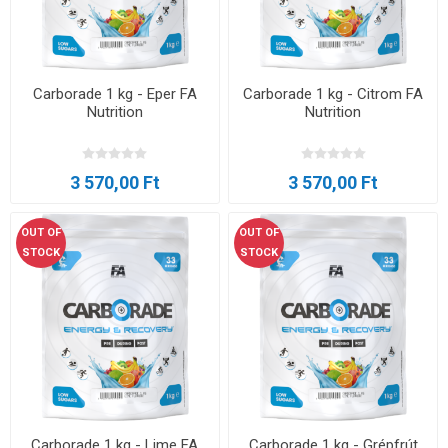
Carborade 1 kg - Eper FA
Carborade 1 kg - Citrom FA
Nutrition
Nutrition
3 570,00 Ft
3 570,00 Ft
OUT OF
OUT OF
STOCK
STOCK
Carborade 1 kg - Lime FA
Carborade 1 kg - Grépfrút