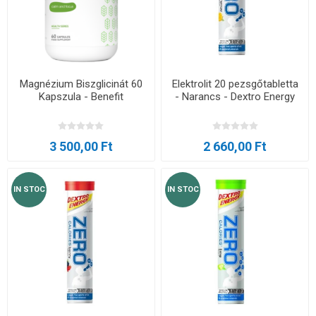
Magnézium Biszglicinát 60
Elektrolit 20 pezsgőtabletta
Kapszula - Benefit
- Narancs - Dextro Energy
3 500,00 Ft
2 660,00 Ft
IN STOC
IN STOC