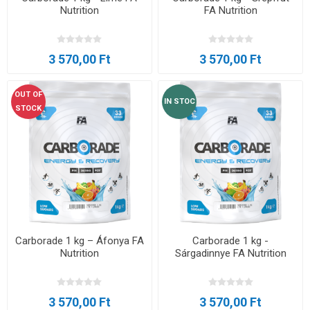
Nutrition
FA Nutrition
3 570,00 Ft
3 570,00 Ft
OUT OF
IN STOC
STOCK
Carborade 1 kg – Áfonya FA
Carborade 1 kg -
Nutrition
Sárgadinnye FA Nutrition
3 570,00 Ft
3 570,00 Ft