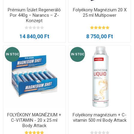
Prémium Ízület Regeneráló
Folyékony Magnézium 20 X
Por 440g – Narancs – Z-
25 ml Multipower
Konzept
14 840,00 Ft
8 750,00 Ft
IN STOC
IN STOC
FOLYÉKONY MAGNÉZIUM +
Folyékony magnézium + C-
C-VITAMIN - 20 x 25 ml
vitamin 500 ml Body Attack
Body Attack