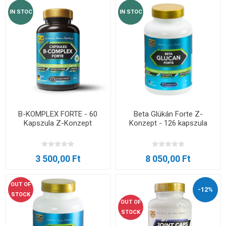
IN STOC
IN STOC
B-KOMPLEX FORTE - 60
Beta Glükán Forte Z-
Kapszula Z-Konzept
Konzept - 126 kapszula
3 500,00 Ft
8 050,00 Ft
OUT OF
-12%
STOCK
OUT OF
STOCK