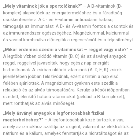
„Mely vitaminok jók a sportolóknak?”
– A B-vitaminok (B-
komplex) alapvetőek az energiatermeléshez és a fáradtság
csökkentéséhez. A C- és E-vitamin antioxidáns hatású,
támogatja az immunitást. A D- és A-vitamin fontos a csontok és
az immunrendszer egészségéhez. Magnéziummal, kalciummal
és vassal kombinálva elősegítik a regenerációt és a teljesítményt.
„Mikor érdemes szedni a vitaminokat – reggel vagy este?”
–
A legtöbb vízben oldódó vitamin (B, C) és az ásványi anyagok
reggel, reggelivel javasoltak, hogy egész nap energiát
biztosítsanak. A zsírban oldódó vitaminok (A, D, E, K) zsírok
jelenlétében jobban felszívódnak, ezért szintén a nap első
felében ajánlottak. A magnéziumot gyakran este szedik a
relaxáció és az alvás támogatására. Kerülje a késői időpontban
szedett, élénkítő hatású vitaminokat (például a B-komplexet),
mert ronthatják az alvás minőségét.
„Mely ásványi anyagok a legfontosabbak fizikai
megterheléshez?”
– A legfontosabbak közé tartozik a vas,
amely az izmokhoz szállítja az oxigént, valamint az elektrolitok, a
nátrium és a kálium, amelyek fenntartják a hidratáltságot és az