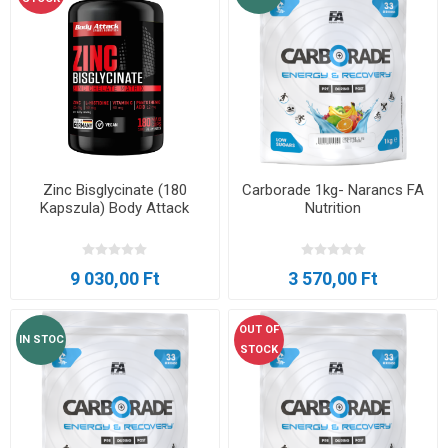
Zinc Bisglycinate (180
Carborade 1kg- Narancs FA
Kapszula) Body Attack
Nutrition
9 030,00 Ft
3 570,00 Ft
OUT OF
IN STOC
STOCK