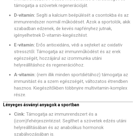
támogatja a szövetek regenerációját.
D-vitamin:
Segíti a kalcium beépülését a csontokba és az
immunrendszer normál működését. Azok a sportolók, akik
szabadban edzenek, de kevés napfényhez jutnak,
igényelhetnek D-vitamin-kiegészítést.
E-vitamin:
Erős antioxidáns, védi a sejteket az oxidatív
stressztől. Támogatja az immunműködést és az erek
egészségét, hozzájárul az izommunka utáni
helyreállításhoz és regenerációhoz.
A-vitamin:
(nem illik minden sportdiétához) támogatja az
immunitást és a szem egészségét, változatos étrendben
hasznos. Kiegészítőkben többnyire multivitamin-komplex
része.
Lényeges ásványi anyagok a sportban
Cink:
Támogatja az immunrendszert és a
(izom)fehérjeszintézist. Segíthet a szövetek edzés utáni
helyreállításában és az anabolikus hormonok
szabályozásában is.