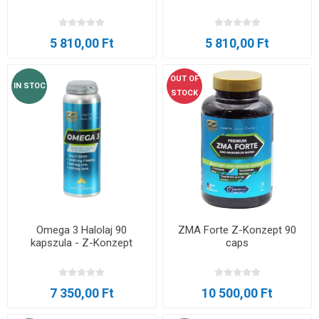
5 810,00 Ft
5 810,00 Ft
OUT OF
IN STOC
STOCK
Omega 3 Halolaj 90
ZMA Forte Z-Konzept 90
kapszula - Z-Konzept
caps
7 350,00 Ft
10 500,00 Ft