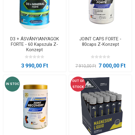
D3 + ÁSVÁNYIANYAGOK
JOINT CAPS FORTE -
FORTE - 60 Kapszula Z-
80caps Z-Konzept
Konzept
3 990,00 Ft
7 000,00 Ft
7 910,00 Ft
OUT OF
IN STOC
STOCK