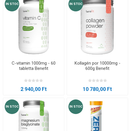
IN STOC
IN STOC
C-vitamin 1000mg - 60
Kollagén por 10000mg -
tabletta Benefit
600g Benefit
2 940,00 Ft
10 780,00 Ft
IN STOC
IN STOC