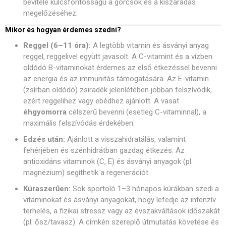
bevitele kulcsfontosságú a görcsök és a kiszáradás
megelőzéséhez.
Mikor és hogyan érdemes szedni?
Reggel (6–11 óra):
A legtöbb vitamin és ásványi anyag
reggel, reggelivel együtt javasolt. A C-vitamint és a vízben
oldódó B-vitaminokat érdemes az első étkezéssel bevenni
az energia és az immunitás támogatására. Az E-vitamin
(zsírban oldódó) zsiradék jelenlétében jobban felszívódik,
ezért reggelihez vagy ebédhez ajánlott. A vasat
éhgyomorra
célszerű bevenni (esetleg C-vitaminnal), a
maximális felszívódás érdekében.
Edzés után:
Ajánlott a visszahidratálás, valamint
fehérjében és szénhidrátban gazdag étkezés. Az
antioxidáns vitaminok (C, E) és ásványi anyagok (pl.
magnézium) segíthetik a regenerációt.
Kúraszerűen:
Sok sportoló 1–3 hónapos kúrákban szedi a
vitaminokat és ásványi anyagokat, hogy lefedje az intenzív
terhelés, a fizikai stressz vagy az évszakváltások időszakát
(pl. ősz/tavasz). A címkén szereplő útmutatás követése és