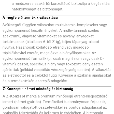
a rendszeres szakértői konzultáció biztosítja a kiegészítés
hatékonyságát és biztonságát.
A megfelelő termék kiválasztása
Szükségtől függően választhat multivitamin-komplexeket vagy
egykomponensű készítményeket. A multivitaminok széles
spektrumú, alapvető vitaminokat és ásványi anyagokat
tartalmaznak (általában A-tól Z-ig), teljes tápanyag-alapot
nyújtva. Hasznosak korlátozó étrend vagy ingadozó
táplálékbevitel esetén, megelőzve a hiányállapotokat. Az
egykomponensű formulák (pl. csak magnézium vagy csak D-
vitamin) igazolt, specifikus hiány vagy fokozott igény esetén
ajánlottak (például vaspótlás vérszegénység esetén). A választás
az életmódtól és a céloktól függ. Kövesse a szakmai ajánlásokat
és a termékcímkén szereplő adagolást.
Z-Konzept – német minőség és biztonság
A
Z-Konzept
márka a prémium minőségű étrend-kiegészítőiről
ismert (német gyártás). Termékeiket tudományosan fejlesztik,
gondosan válogatott összetevőkkel és pontos adagolással az
optimális felszívódás és kellemes íz érdekében. A biztonság