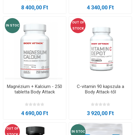
8 400,00 Ft
4 340,00 Ft
OUT OF
IN STOC
STOCK
Magnézium + Kalcium - 250
C-vitamin 90 kapszula a
tabletta Body Attack
Body Attack-től
4 690,00 Ft
3 920,00 Ft
OUT OF
IN STOC
STOCK