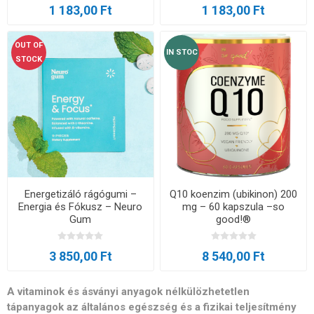
1 183,00 Ft
1 183,00 Ft
OUT OF
IN STOC
STOCK
Energetizáló rágógumi –
Q10 koenzim (ubikinon) 200
Energia és Fókusz – Neuro
mg – 60 kapszula –so
Gum
good!®
3 850,00 Ft
8 540,00 Ft
A vitaminok és ásványi anyagok nélkülözhetetlen
tápanyagok az általános egészség és a fizikai teljesítmény