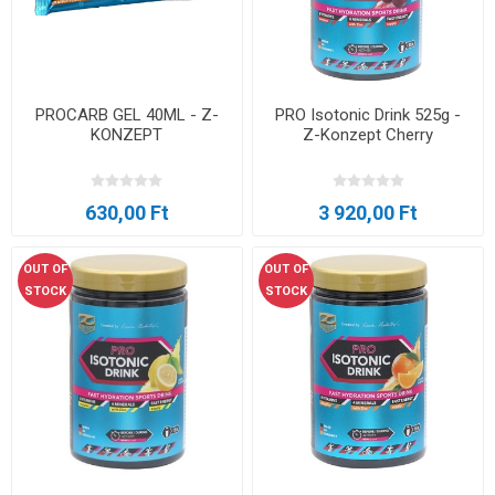
PROCARB GEL 40ML - Z-
PRO Isotonic Drink 525g -
KONZEPT
Z-Konzept Cherry
630,00 Ft
3 920,00 Ft
OUT OF
OUT OF
STOCK
STOCK