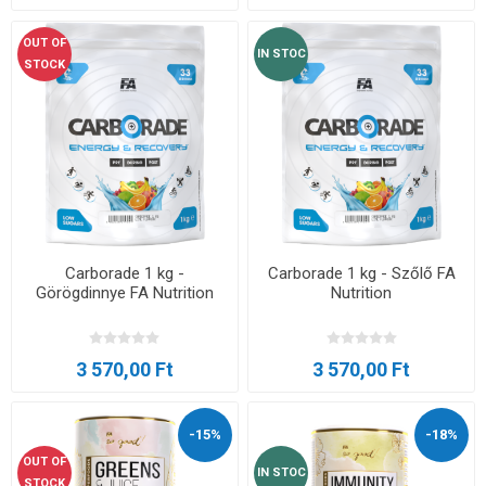
OUT OF
IN STOC
STOCK
Carborade 1 kg -
Carborade 1 kg - Szőlő FA
Görögdinnye FA Nutrition
Nutrition
3 570,00 Ft
3 570,00 Ft
-15%
-18%
OUT OF
IN STOC
STOCK