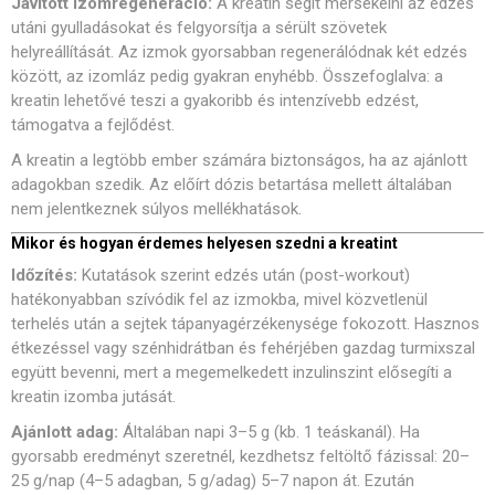
Javított izomregeneráció:
A kreatin segít mérsékelni az edzés
utáni gyulladásokat és felgyorsítja a sérült szövetek
helyreállítását. Az izmok gyorsabban regenerálódnak két edzés
között, az izomláz pedig gyakran enyhébb. Összefoglalva: a
kreatin lehetővé teszi a gyakoribb és intenzívebb edzést,
támogatva a fejlődést.
A kreatin a legtöbb ember számára biztonságos, ha az ajánlott
adagokban szedik. Az előírt dózis betartása mellett általában
nem jelentkeznek súlyos mellékhatások.
Mikor és hogyan érdemes helyesen szedni a kreatint
Időzítés:
Kutatások szerint edzés után (post-workout)
hatékonyabban szívódik fel az izmokba, mivel közvetlenül
terhelés után a sejtek tápanyagérzékenysége fokozott. Hasznos
étkezéssel vagy szénhidrátban és fehérjében gazdag turmixszal
együtt bevenni, mert a megemelkedett inzulinszint elősegíti a
kreatin izomba jutását.
Ajánlott adag:
Általában napi 3–5 g (kb. 1 teáskanál). Ha
gyorsabb eredményt szeretnél, kezdhetsz feltöltő fázissal: 20–
25 g/nap (4–5 adagban, 5 g/adag) 5–7 napon át. Ezután