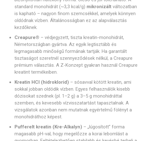
standard monohidrát (~3,3 kcal/g)
mikronizált
változatban
is kapható – nagyon finom szemcsékkel, amelyek könnyen
oldódnak vízben. Általánosságban ez az alapválasztás
kezdőknek.
Creapure®
– védjegyzett, tiszta kreatin-monohidrát,
Németországban gyártva. Az egyik legtisztább és
legmagasabb minőségű formának tartják. Ha garantált
tisztaságot szeretnél szennyeződések nélkül, a Creapure
prémium választás. A Z-Konzept gyakran használ Creapure
kreatint termékeiben.
Kreatin HCl (hidroklorid)
– sósavval kötött kreatin, ami
sokkal jobban oldódik vízben. Egyes felhasználók kisebb
dózisokat szednek (pl. 1–2 g) a 3–5 g monohidráttal
szemben, és kevesebb vízvisszatartást tapasztalnak. A
vizsgálatok azonban nem mutatnak egyértelmű fölényt a
monohidráthoz képest.
Pufferelt kreatin (Kre-Alkalyn)
– „lúgosított” forma
magasabb pH-val, hogy megelőzze a korai lebomlást a
gyomorban. Feltételezhetően stabilabb és kevésbé terheli a