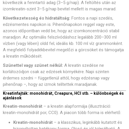
következik a fenntartó adag (3–5 g/nap). A feltöltés után az
izomkreatin-szint 3–5 g/nap bevitel mellett is magas marad.
Következetesség és hidratáltság:
Fontos a napi szedés,
edzésmentes napokon is. Pihenőnapokon reggel vagy este,
azonos időpontban vedd be, hogy az izomkoncentráció stabil
maradjon. Az optimális felszívódáshoz legalább 200–300 ml
vízben (vagy lében) oldd fel; ideális kb. 100 ml víz grammonként.
A megfelelő folyadékbevitel megelőzi a görcsöket és támogatja
a kreatin működését.
Szünettel vagy szünet nélkül:
A kreatin szedése ne
korlátozódjon csak az edzések környékére. Napi szinten
érdemes szedni – függetlenül attól, hogy edzésnap vagy
pihenőnap –, hogy az izmok telítettek maradjanak.
Kreatinfajták: monohidrát, Creapure, HCl stb. – különbségek és
ajánlások
Kreatin-monohidrát
– a kreatin alapformája (illusztráció:
kreatin-monohidrát por, CC0). A piacon több forma is elérhető:
Kreatin-monohidrát
– a klasszikus, leginkább kutatott és
bizonyítottan hatékony forma. Olcsó és jól tolerálható. A