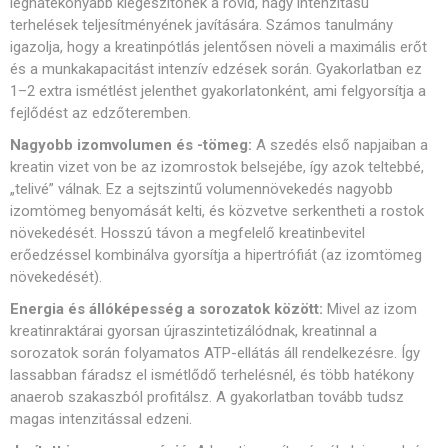
leghatékonyabb kiegészítőnek a rövid, nagy intenzitású
terhelések teljesítményének javítására. Számos tanulmány
igazolja, hogy a kreatinpótlás jelentősen növeli a maximális erőt
és a munkakapacitást intenzív edzések során. Gyakorlatban ez
1–2 extra ismétlést jelenthet gyakorlatonként, ami felgyorsítja a
fejlődést az edzőteremben.
Nagyobb izomvolumen és -tömeg:
A szedés első napjaiban a
kreatin vizet von be az izomrostok belsejébe, így azok teltebbé,
„telivé” válnak. Ez a sejtszintű volumennövekedés nagyobb
izomtömeg benyomását kelti, és közvetve serkentheti a rostok
növekedését. Hosszú távon a megfelelő kreatinbevitel
erőedzéssel kombinálva gyorsítja a hipertrófiát (az izomtömeg
növekedését).
Energia és állóképesség a sorozatok között:
Mivel az izom
kreatinraktárai gyorsan újraszintetizálódnak, kreatinnal a
sorozatok során folyamatos ATP-ellátás áll rendelkezésre. Így
lassabban fáradsz el ismétlődő terhelésnél, és több hatékony
anaerob szakaszból profitálsz. A gyakorlatban tovább tudsz
magas intenzitással edzeni.