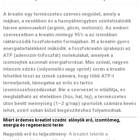
A kreatin egy természetes szerves vegyület, amely a
májban, a vesékben és a hasnyálmirigyben szintetizálódik
három aminosavból (arginin, glicin, metionin). Az emberi
szervezetben a kreatin mintegy 95%-a az izmokban
raktározódik foszfokreatin formájában. Itt a kreatin gyors
energiatartalékként működik: a foszfokreatin újraképzi az
ATP (adenozin-trifoszfát) molekulákat, amelyek a
izomsejtek azonnali energiaforrásai. Más szóval, nagyon
intenzív edzés (súlyemelés vagy sprint) során a kreatin
lehetővé teszi az izmok számára, hogy több ATP-t
termeljenek, támogatva az erős és tartós
izomösszehúzódásokat. Bár a szervezet is előállítja, és
megtalálható az ételekben (hús, hal, tej), a természetes
úton bevitt mennyiség (1–2 g/nap) sportolók számára kevés
lehet, ezért sokan külső kiegészítéshez folyamodnak.
Miért érdemes kreatint szedni: előnyök erő, izomtömeg,
energia és regeneráció terén
Nagyobb erő és teljesítmény:
A kreatint tekintik a