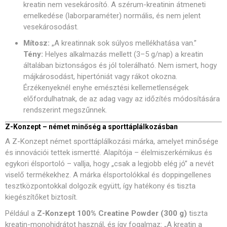
kreatin nem vesekárosító. A szérum-kreatinin átmeneti
emelkedése (laborparaméter) normális, és nem jelent
vesekárosodást.
Mítosz:
„A kreatinnak sok súlyos mellékhatása van.”
Tény:
Helyes alkalmazás mellett (3–5 g/nap) a kreatin
általában biztonságos és jól tolerálható. Nem ismert, hogy
májkárosodást, hipertóniát vagy rákot okozna.
Érzékenyeknél enyhe emésztési kellemetlenségek
előfordulhatnak, de az adag vagy az időzítés módosítására
rendszerint megszűnnek.
Z-Konzept – német minőség a sporttáplálkozásban
A Z-Konzept német sporttáplálkozási márka, amelyet minősége
és innovációi tettek ismertté. Alapítója – élelmiszerkémikus és
egykori élsportoló – vallja, hogy „csak a legjobb elég jó” a nevét
viselő termékekhez. A márka élsportolókkal és doppingellenes
tesztközpontokkal dolgozik együtt, így hatékony és tiszta
kiegészítőket biztosít.
Például a
Z-Konzept 100% Creatine Powder (300 g)
tiszta
kreatin-monohidrátot használ, és így fogalmaz: „A kreatin a