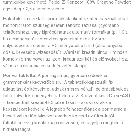
turmixokba keverhető. Példa: Z-Konzept 100% Creatine Powder;
egy adag = 3,4 g kreatin vízben.
Haladók:
Tapasztalt sportolók alapként szintén használhatnak
monohidrátot, szükség esetén feltöltő fázissal (gyorsabb
telítődéshez), vagy kipróbálhatnak alternatív formákat (pl. HCl),
ha a monohidrát emésztési gondokat okoz. Szoros
súlycsoportok esetén a HCl előnyösebb lehet (alacsonyabb
dózis, kevesebb „vizesedés”). „Varázs” kreatin nincs – minden
komoly forma növeli az izom kreatinszintjét és előnyöket hoz;
válassz tolerancia és költségvetés alapján.
Por vs. tabletta:
A por rugalmas, gyorsan oldódik és
grammonként kedvezőbb árú. A tabletták/kapszulák fix
adagolást és kényelmet adnak (mérés nélkül), de drágábbak és
több folyadékot igényelnek. Példa: a Z-Konzept kínál
CreaFAST
– koncentrált kreatin-HCl tablettákat – azoknak, akik a
kapszulákat kedvelik. A legtöbb felhasználónak a por marad a
bevett választás. Mindkét esetben kövesd az útmutatót
(általában ~5 g kreatin/nap összesen) és ügyelj a megfelelő
hidratáltságra.