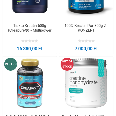
Tiszta Kreatin 500g
100% Kreatin Por 300g Z-
(Creapure®) - Multipower
KONZEPT
16 380,00 Ft
7 000,00 Ft
OUT OF
IN STOC
STOCK