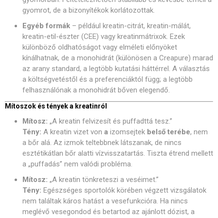
gyomrot, de a bizonyítékok korlátozottak.
Egyéb formák
– például kreatin-citrát, kreatin-málát,
kreatin-etil-észter (CEE) vagy kreatinmátrixok. Ezek
különböző oldhatóságot vagy elméleti előnyöket
kínálhatnak, de a monohidrát (különösen a Creapure) marad
az arany standard, a legtöbb kutatási háttérrel. A választás
a költségvetéstől és a preferenciáktól függ; a legtöbb
felhasználónak a monohidrát bőven elegendő.
Mítoszok és tények a kreatinról
Mítosz:
„A kreatin felvizesít és puffadttá tesz.”
Tény:
A kreatin vizet von
a
izomsejtek
belső terébe
, nem
a bőr alá. Az izmok teltebbnek látszanak, de nincs
esztétikátlan bőr alatti vízvisszatartás. Tiszta étrend mellett
a „puffadás” nem valódi probléma.
Mítosz:
„A kreatin tönkreteszi a veséimet.”
Tény:
Egészséges sportolók körében végzett vizsgálatok
nem találtak káros hatást a vesefunkcióra. Ha nincs
meglévő vesegondod és betartod az ajánlott dózist, a