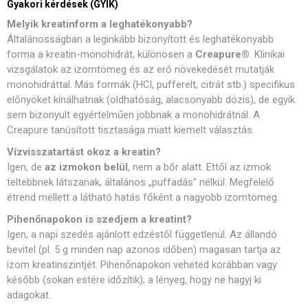
Gyakori kérdések (GYIK)
Melyik kreatinform a leghatékonyabb?
Általánosságban a leginkább bizonyított és leghatékonyabb
forma a kreatin-monohidrát, különösen a
Creapure®
. Klinikai
vizsgálatok az izomtömeg és az erő növekedését mutatják
monohidráttal. Más formák (HCl, pufferelt, citrát stb.) specifikus
előnyöket kínálhatnak (oldhatóság, alacsonyabb dózis), de egyik
sem bizonyult egyértelműen jobbnak a monohidrátnál. A
Creapure tanúsított tisztasága miatt kiemelt választás.
Vízvisszatartást okoz a kreatin?
Igen, de
az izmokon belül
, nem a bőr alatt. Ettől az izmok
teltebbnek látszanak, általános „puffadás” nélkül. Megfelelő
étrend mellett a látható hatás főként a nagyobb izomtömeg.
Pihenőnapokon is szedjem a kreatint?
Igen, a napi szedés ajánlott edzéstől függetlenül. Az állandó
bevitel (pl. 5 g minden nap azonos időben) magasan tartja az
izom kreatinszintjét. Pihenőnapokon veheted korábban vagy
később (sokan estére időzítik); a lényeg, hogy ne hagyj ki
adagokat.