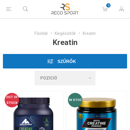
0
Főoldal
Kiegészítők
Kreatin
Kreatin
SZŰRŐK
OUT OF
IN STOC
STOCK