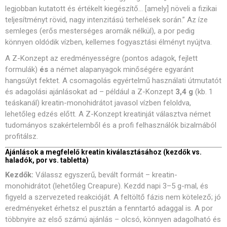
legjobban kutatott és értékelt kiegészítő… [amely] növeli a fizikai
teljesítményt rövid, nagy intenzitású terhelések során.” Az íze
semleges (erős mesterséges aromák nélkül), a por pedig
könnyen oldódik vízben, kellemes fogyasztási élményt nyújtva.
A Z-Konzept az eredményességre (pontos adagok, fejlett
formulák)
és
a német alapanyagok minőségére egyaránt
hangsúlyt fektet. A csomagolás egyértelmű használati útmutatót
és adagolási ajánlásokat ad – például a Z-Konzept
3,4 g
(kb. 1
teáskanál) kreatin-monohidrátot javasol vízben feloldva,
lehetőleg edzés előtt. A Z-Konzept kreatinját választva német
tudományos szakértelemből és a profi felhasználók bizalmából
profitálsz.
Ajánlások a megfelelő kreatin kiválasztásához (kezdők vs.
haladók, por vs. tabletta)
Kezdők:
Válassz egyszerű, bevált formát – kreatin-
monohidrátot (lehetőleg Creapure). Kezdd napi 3–5 g-mal, és
figyeld a szervezeted reakcióját. A feltöltő fázis nem kötelező; jó
eredményeket érhetsz el pusztán a fenntartó adaggal is. A por
többnyire az első számú ajánlás – olcsó, könnyen adagolható és