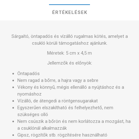
ÉRTÉKELÉSEK
Sárgaító, öntapadós és vízálló rugalmas kötés, amelyet a
csukló körüli támogatáshoz ajánlunk.
Méretek: 5 cm x 4,5 m
Jellemzők és előnyök:
Öntapadós
Nem ragad a bőrre, a hajra vagy a sebre
Vékony és könnyű, mégis ellenálló a nyújtáshoz és a
nyomáshoz
Vízálló, de átengedi a röntgensugarakat
Egyszerűen elszakítható és felhelyezhető, nem
szükséges olló
Nem csúszik a bőrön és nem korlátozza a mozgást, ha
a csuklónál alkalmazzák
Gipsz, rögzítők stb. rögzítésére használható