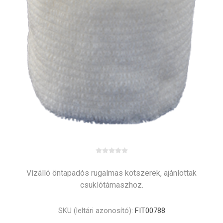
Vízálló öntapadós rugalmas kötszerek, ajánlottak
csuklótámaszhoz.
SKU (leltári azonosító):
FIT00788