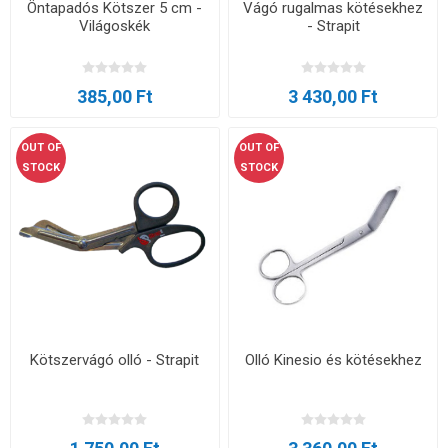
Öntapadós Kötszer 5 cm -
Vágó rugalmas kötésekhez
Világoskék
- Strapit
385,00 Ft
3 430,00 Ft
OUT OF
OUT OF
STOCK
STOCK
Kötszervágó olló - Strapit
Olló Kinesio és kötésekhez