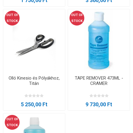
1 750,00 Ft
3 360,00 Ft
OUT OF
OUT OF
STOCK
STOCK
Olló Kinesio és Pólyákhoz,
TAPE REMOVER 473ML -
Titán
CRAMER
5 250,00 Ft
9 730,00 Ft
OUT OF
STOCK