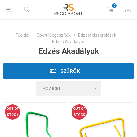
0
Főoldal
Sport Kiegészítők
Edzésfelszerelések
Edzés Akadályok
Edzés Akadályok
SZŰRŐK
OUT OF
OUT OF
STOCK
STOCK