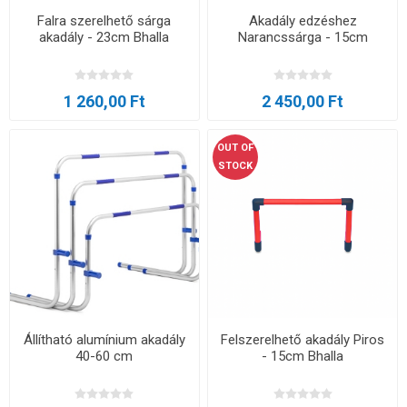
Falra szerelhető sárga
Akadály edzéshez
akadály - 23cm Bhalla
Narancssárga - 15cm
1 260,00 Ft
2 450,00 Ft
OUT OF
STOCK
Állítható alumínium akadály
Felszerelhető akadály Piros
40-60 cm
- 15cm Bhalla