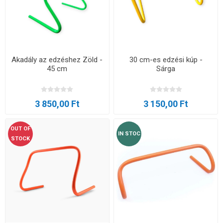
Akadály az edzéshez Zöld -
30 cm-es edzési kúp -
45 cm
Sárga
3 850,00 Ft
3 150,00 Ft
OUT OF
IN STOC
STOCK