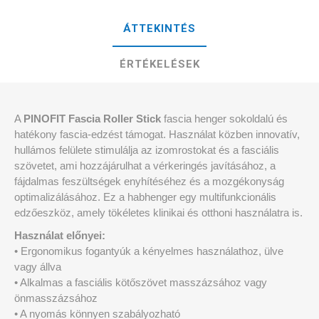
ÁTTEKINTÉS
ÉRTÉKELÉSEK
A
PINOFIT Fascia Roller Stick
fascia henger sokoldalú és
hatékony fascia-edzést támogat. Használat közben innovatív,
hullámos felülete stimulálja az izomrostokat és a fasciális
szövetet, ami hozzájárulhat a vérkeringés javításához, a
fájdalmas feszültségek enyhítéséhez és a mozgékonyság
optimalizálásához. Ez a habhenger egy multifunkcionális
edzőeszköz, amely tökéletes klinikai és otthoni használatra is.
Használat előnyei:
• Ergonomikus fogantyúk a kényelmes használathoz, ülve
vagy állva
• Alkalmas a fasciális kötőszövet masszázsához vagy
önmasszázsához
• A nyomás könnyen szabályozható