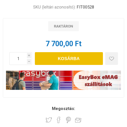
SKU (leltári azonosító):
FIT00528
RAKTÁRON
7 700,00 Ft
i
KOSÁRBA
h
Megosztás: