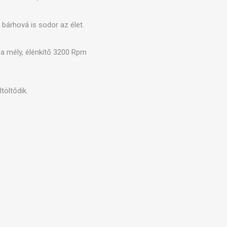
Kültéri edzés kiegészítők
KÖZÖK
bárhová is sodor az élet.
a mély, élénkítő 3200 Rpm
töltődik.