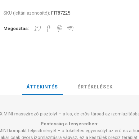
TAPE K6.0 - 5CM X 6M
TAPE X6.0 -
ÍTMÉNYHEZ
NDS
RT
FITNESS ÉS JÓGA LABDÁK
SKU (leltári azonosító):
FIT87225
alagok
RATE COMPRESIE
Megosztás:
- SÚLYZÓK -
CROSSFIT AND FITNESS
EDZŐRUDA
ELL - SÚLYLEMEZEK
OK ÉS ÁSVÁNYI
LÓGIAI TAPASZ
ANG
LÉZER
SHOCKWAV
: LÉNYEGES SZEREP
 ADVANCE – 5CM X
L-KARNITIN
TOLÓK
ÍTMÉNYÉBEN
ÁTTEKINTÉS
ÉRTÉKELÉSEK
X MINI masszírozó pisztolyt – a kis, de erős társad az izomlazításban
Pontosság a tenyeredben:
INI kompakt teljesítményét – a tökéletes egyensúlyt az erő és a ho
 akár csak gyors izomlazításra vágysz, ez a készülék precíz terápiát k