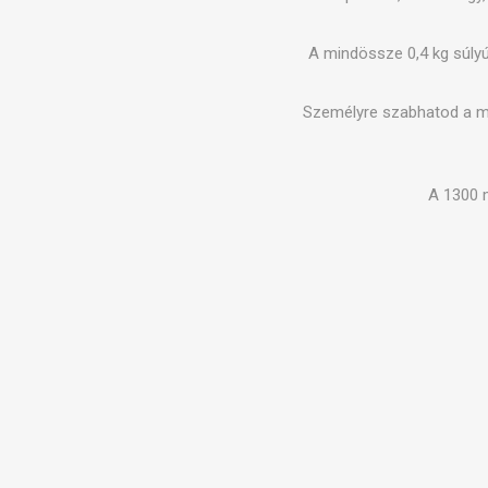
MÁGNES
A mindössze 0,4 kg súlyú
KINEZIT
Személyre szabhatod a ma
A 1300 m