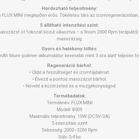
ES TERÁPIA
SAUNE
EGYÉB ESZ
Hordozható teljesítmény:
 FLUX MINI meglepően erős. Tökéletes társ az izomregenerációban, 
ERÁPIA
5 állítható intenzitási szint:
sszázst öt fokozat közül választva – a finom 2000 Rpm terápiától 
masszázsig.
Gyors és hatékony töltés:
Ah lítium-polimer akkumulátor kevesebb mint 3 óra alatt teljesen fel
Regeneráció bárhol:
• Oldd a feszültséget és izomfájdalmat.
• Élvezd a pontos masszázst bárhol.
• Növeld a közérzeted és a mozgékonyságod.
Termékadatok:
Terméknév: FLUX MINI
Modell: 8509
Maximális teljesítmény: 10W (DC5V/2A)
5 intenzitási szint
Sebesség: 2000–3200 Rpm
Súly: 0,4 kg