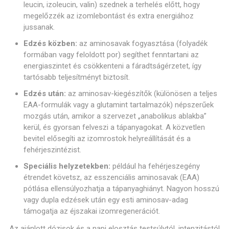
leucin, izoleucin, valin) szednek a terhelés előtt, hogy
megelőzzék az izomlebontást és extra energiához
jussanak.
Edzés közben:
az aminosavak fogyasztása (folyadék
formában vagy feloldott por) segíthet fenntartani az
energiaszintet és csökkenteni a fáradtságérzetet, így
tartósabb teljesítményt biztosít.
Edzés után:
az aminosav-kiegészítők (különösen a teljes
EAA-formulák vagy a glutamint tartalmazók) népszerűek
mozgás után, amikor a szervezet „anabolikus ablakba”
kerül, és gyorsan felveszi a tápanyagokat. A közvetlen
bevitel elősegíti az izomrostok helyreállítását és a
fehérjeszintézist.
Speciális helyzetekben:
például ha fehérjeszegény
étrendet követsz, az esszenciális aminosavak (EAA)
pótlása ellensúlyozhatja a tápanyaghiányt. Nagyon hosszú
vagy dupla edzések után egy esti aminosav-adag
támogatja az éjszakai izomregenerációt.
Az ajánlott dózisok és a napi elosztás testsúlytól, intenzitástól