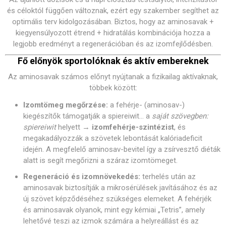
és céloktól függően változnak, ezért egy szakember segíthet az
optimális terv kidolgozásában. Biztos, hogy az aminosavak +
kiegyensúlyozott étrend + hidratálás kombinációja hozza a
legjobb eredményt a regenerációban és az izomfejlődésben.
Fő előnyök sportolóknak és aktív embereknek
Az aminosavak számos előnyt nyújtanak a fizikailag aktívaknak,
többek között:
Izomtömeg megőrzése:
a fehérje- (aminosav-)
kiegészítők támogatják a spiereiwit… a
saját szövegben:
spiereiwit
helyett →
izomfehérje-szintézist
, és
megakadályozzák a szövetek lebontását kalóriadeficit
idején. A megfelelő aminosav-bevitel így a zsírvesztő diéták
alatt is segít megőrizni a száraz izomtömeget.
Regeneráció és izomnövekedés:
terhelés után az
aminosavak biztosítják a mikrosérülések javításához és az
új szövet képződéséhez szükséges elemeket. A fehérjék
és aminosavak olyanok, mint egy kémiai „Tetris”, amely
lehetővé teszi az izmok számára a helyreállást és az