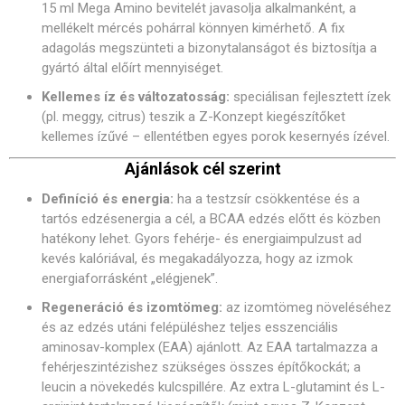
15 ml Mega Amino bevitelét javasolja alkalmanként, a
mellékelt mércés pohárral könnyen kimérhető. A fix
adagolás megszünteti a bizonytalanságot és biztosítja a
gyártó által előírt mennyiséget.
Kellemes íz és változatosság:
speciálisan fejlesztett ízek
(pl. meggy, citrus) teszik a Z-Konzept kiegészítőket
kellemes ízűvé – ellentétben egyes porok kesernyés ízével.
Ajánlások cél szerint
Definíció és energia:
ha a testzsír csökkentése és a
tartós edzésenergia a cél, a BCAA edzés előtt és közben
hatékony lehet. Gyors fehérje- és energiaimpulzust ad
kevés kalóriával, és megakadályozza, hogy az izmok
energiaforrásként „elégjenek”.
Regeneráció és izomtömeg:
az izomtömeg növeléséhez
és az edzés utáni felépüléshez teljes esszenciális
aminosav-komplex (EAA) ajánlott. Az EAA tartalmazza a
fehérjeszintézishez szükséges összes építőkockát; a
leucin a növekedés kulcspillére. Az extra L-glutamint és L-