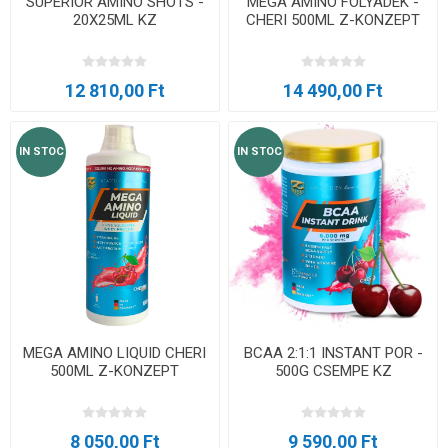
SUPERIOR AMINO SHOTS -
MEGA AMINO FOLYADÉK -
20X25ML KZ
CHERI 500ML Z-KONZEPT
12 810,00 Ft
14 490,00 Ft
IN STOC
IN STOC
MEGA AMINO LIQUID CHERI
BCAA 2:1:1 INSTANT POR -
500ML Z-KONZEPT
500G CSEMPE KZ
8 050,00 Ft
9 590,00 Ft