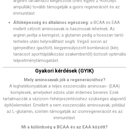
arginint tartalmazó kiegészítők (mint egyes Z-Konzept
ampullák) tovább támogatják a gyors regenerációt és az
immunitást.
Állóképesség és általános egészség:
a BCAA és EAA
mellett célzott aminosavak is hasznosak lehetnek. Az
arginin javítja a keringést, a glutamin pedig a hosszan tartó
terhelés utáni helyreállítást segíti. Végső soron az
igényeidhez igazított, kiegyensúlyozott kombináció (kérj
tanácsot sporttáplálkozási szakembertől) biztosít optimális
teljesítménytámogatást.
Gyakori kérdések (GYIK)
Mely aminosavak jók a regenerációhoz?
A leghatékonyabbak a teljes esszenciális aminosav- (EAA)
komplexek, amelyeket edzés után érdemes bevenni. Ezek
tartalmazzák a vázizom-fehérjeszintézishez szükséges alapvető
építőelemeket. Emellett a nem esszenciális aminosavak, például
az L-glutamin, szintén támogatják az izomregenerációt és az
immunitást.
Mi a különbség a BCAA és az EAA között?