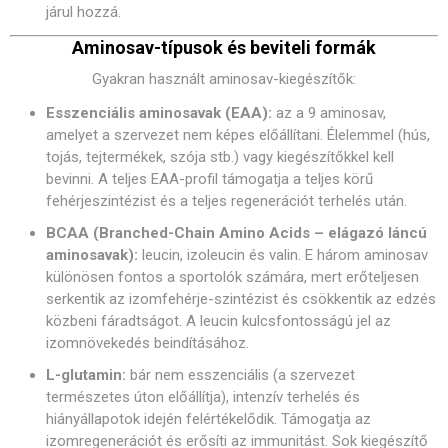
járul hozzá.
Aminosav-típusok és beviteli formák
Gyakran használt aminosav-kiegészítők:
Esszenciális aminosavak (EAA):
az a 9 aminosav,
amelyet a szervezet nem képes előállítani. Élelemmel (hús,
tojás, tejtermékek, szója stb.) vagy kiegészítőkkel kell
bevinni. A teljes EAA-profil támogatja a teljes körű
fehérjeszintézist és a teljes regenerációt terhelés után.
BCAA (Branched-Chain Amino Acids – elágazó láncú
aminosavak):
leucin, izoleucin és valin. E három aminosav
különösen fontos a sportolók számára, mert erőteljesen
serkentik az izomfehérje-szintézist és csökkentik az edzés
közbeni fáradtságot. A leucin kulcsfontosságú jel az
izomnövekedés beindításához.
L-glutamin:
bár nem esszenciális (a szervezet
természetes úton előállítja), intenzív terhelés és
hiányállapotok idején felértékelődik. Támogatja az
izomregenerációt és erősíti az immunitást. Sok kiegészítő