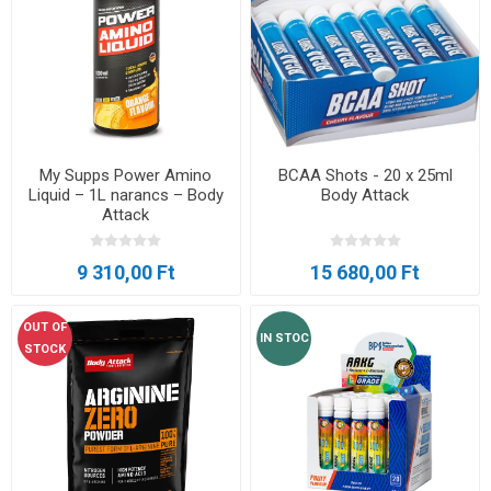
My Supps Power Amino
BCAA Shots - 20 x 25ml
Liquid – 1L narancs – Body
Body Attack
Attack
9 310,00 Ft
15 680,00 Ft
OUT OF
IN STOC
STOCK