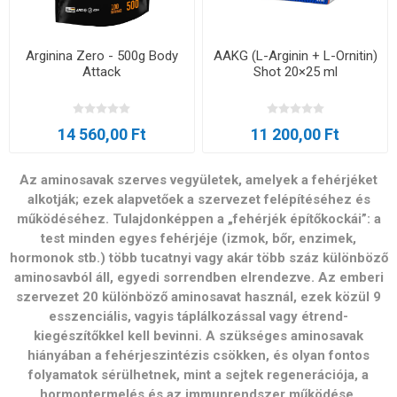
Arginina Zero - 500g Body
AAKG (L-Arginin + L-Ornitin)
Attack
Shot 20×25 ml
14 560,00 Ft
11 200,00 Ft
Az aminosavak szerves vegyületek, amelyek a fehérjéket
alkotják; ezek alapvetőek a szervezet felépítéséhez és
működéséhez. Tulajdonképpen a „fehérjék építőkockái”: a
test minden egyes fehérjéje (izmok, bőr, enzimek,
hormonok stb.) több tucatnyi vagy akár több száz különböző
aminosavból áll, egyedi sorrendben elrendezve. Az emberi
szervezet 20 különböző aminosavat használ, ezek közül 9
esszenciális, vagyis táplálkozással vagy étrend-
kiegészítőkkel kell bevinni. A szükséges aminosavak
hiányában a fehérjeszintézis csökken, és olyan fontos
folyamatok sérülhetnek, mint a sejtek regenerációja, a
hormontermelés és az immunrendszer működése.