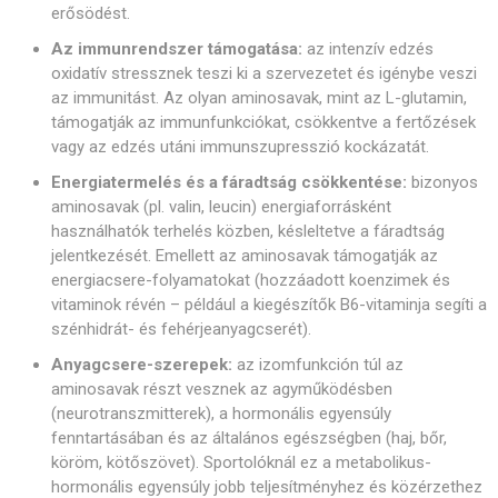
erősödést.
Az immunrendszer támogatása:
az intenzív edzés
oxidatív stressznek teszi ki a szervezetet és igénybe veszi
az immunitást. Az olyan aminosavak, mint az L-glutamin,
támogatják az immunfunkciókat, csökkentve a fertőzések
vagy az edzés utáni immunszupresszió kockázatát.
Energiatermelés és a fáradtság csökkentése:
bizonyos
aminosavak (pl. valin, leucin) energiaforrásként
használhatók terhelés közben, késleltetve a fáradtság
jelentkezését. Emellett az aminosavak támogatják az
energiacsere-folyamatokat (hozzáadott koenzimek és
vitaminok révén – például a kiegészítők B6-vitaminja segíti a
szénhidrát- és fehérjeanyagcserét).
Anyagcsere-szerepek:
az izomfunkción túl az
aminosavak részt vesznek az agyműködésben
(neurotranszmitterek), a hormonális egyensúly
fenntartásában és az általános egészségben (haj, bőr,
köröm, kötőszövet). Sportolóknál ez a metabolikus-
hormonális egyensúly jobb teljesítményhez és közérzethez