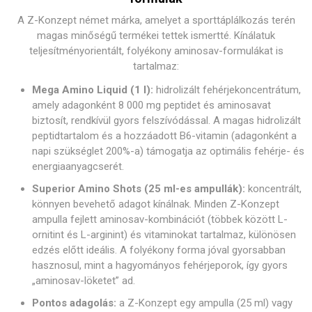
A Z-Konzept német márka, amelyet a sporttáplálkozás terén
magas minőségű termékei tettek ismertté. Kínálatuk
teljesítményorientált, folyékony aminosav-formulákat is
tartalmaz:
Mega Amino Liquid (1 l):
hidrolizált fehérjekoncentrátum,
amely adagonként 8 000 mg peptidet és aminosavat
biztosít, rendkívül gyors felszívódással. A magas hidrolizált
peptidtartalom és a hozzáadott B6-vitamin (adagonként a
napi szükséglet 200%-a) támogatja az optimális fehérje- és
energiaanyagcserét.
Superior Amino Shots (25 ml-es ampullák):
koncentrált,
könnyen bevehető adagot kínálnak. Minden Z-Konzept
ampulla fejlett aminosav-kombinációt (többek között L-
ornitint és L-arginint) és vitaminokat tartalmaz, különösen
edzés előtt ideális. A folyékony forma jóval gyorsabban
hasznosul, mint a hagyományos fehérjeporok, így gyors
„aminosav-löketet” ad.
Pontos adagolás:
a Z-Konzept egy ampulla (25 ml) vagy