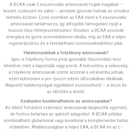
A BCAA csak 3 esszenciális aminosavat foglal magában –
leucint, izoleucint és valint –, amelyek gyorsan hatnak az izmokra
terhelés közben. Ezzel szemben az EAA mind a 9 esszenciális
aminosavat tartalmazza, így átfogóbb támogatást nyújt a
hosszú távú fehérjeszintézishez. Röviden: a BCAA azonnali
energiára és gyors izomvédelemre ideális, míg az EAA a teljes
regenerációhoz és a fenntartható izomnövekedéshez jobb.
Hatékonyabbak a folyékony aminosavak?
Igen, a folyékony forma jóval gyorsabb felszívódást tesz
lehetővé, mint a kapszulák vagy porok. A kulcselőny a sebesség:
a folyékony aminosavak szinte azonnal a véráramba jutnak,
ezért különösen a pre-/poszt-edzés időszakában ideálisak.
Alapvető hatékonyságuk egyébként összevethető – a dózis és
az időzítés a döntő.
Szabadon kombinálhatom az aminosavakat?
Az eltérő forrásból származó aminosavak kiegészítik egymást,
de fontos betartani az ajánlott adagolást. A BCAA például
kombinálható glutaminnal vagy kreatinnal a komplementer hatás
érdekében. Általánosságban a teljes EAA, a BCAA és az L-