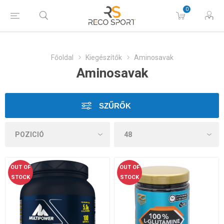
0
Főoldal
Kiegészítők
Aminosavak
Aminosavak
SZŰRŐK
OUT OF
OUT OF
STOCK
STOCK