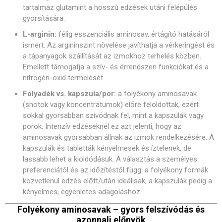
tartalmaz glutamint a hosszú edzések utáni felépülés
gyorsítására.
L-arginin:
félig esszenciális aminosav, értágító hatásáról
ismert. Az argininszint növelése javíthatja a vérkeringést és
a tápanyagok szállítását az izmokhoz terhelés közben.
Emellett támogatja a szív- és érrendszeri funkciókat és a
nitrogén-oxid termelését.
Folyadék vs. kapszula/por:
a folyékony aminosavak
(shotok vagy koncentrátumok) előre feloldottak, ezért
sokkal gyorsabban szívódnak fel, mint a kapszulák vagy
porok. Intenzív edzéseknél ez azt jelenti, hogy az
aminosavak gyorsabban állnak az izmok rendelkezésére. A
kapszulák és tabletták kényelmesek és íztelenek, de
lassabb lehet a kioldódásuk. A választás a személyes
preferenciától és az időzítéstől függ: a folyékony formák
közvetlenül edzés előtt/után ideálisak, a kapszulák pedig a
kényelmes, egyenletes adagoláshoz.
Folyékony aminosavak – gyors felszívódás és
azonnali előnyök