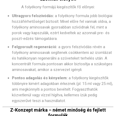
A folyékony formájú kiegészítők fő előnyei:
Ultragyors felszívódás:
a folyékony formula jobb biológiai
hozzáférhetőséget biztosít. Mivel előre fel vannak oldva, a
folyékony aminosavak gyorsabban szívódnak fel, mint a
porok vagy kapszulák, ezért kedveltek az azonnali pre- és
poszt-edzés támogatásra.
Felgyorsult regeneráció:
a gyors felszívódás révén a
folyékony aminosavak segítenek csökkenteni az izomlázat
és hatékonyan regenerálni a szöveteket terhelés után. A
koncentrált formula pontosan akkor biztosítja a szükséges
aminosavakat, amikor a szervezet igényli.
Pontos adagolás és kényelem:
a folyékony kiegészítők
többnyire kimért adagokban érkeznek (pl. 15 ml vagy 25 ml),
ami megkönnyíti a pontos bevételt. Fogyaszthatók
közvetlenül vagy vízzel hígítva, kellemes ízük pedig
egyszerűvé teszi a használatot.
Z-Konzept márka – német minőség és fejlett
formulák