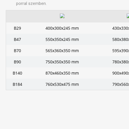
porral szemben.
B29
400x300x245 mm
430x330
B47
550x350x245 mm
580x380
B70
565x360x350 mm
595x390
B90
750x350x350 mm
780x380
B140
870x460x350 mm
900x490
B184
760x530x475 mm
790x560