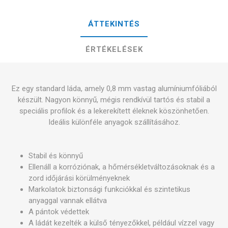
ÁTTEKINTÉS
ÉRTÉKELÉSEK
Ez egy standard láda, amely 0,8 mm vastag alumíniumfóliából
készült. Nagyon könnyű, mégis rendkívül tartós és stabil a
speciális profilok és a lekerekített éleknek köszönhetően.
Ideális különféle anyagok szállításához.
Stabil és könnyű
Ellenáll a korróziónak, a hőmérsékletváltozásoknak és a
zord időjárási körülményeknek
Markolatok biztonsági funkciókkal és szintetikus
anyaggal vannak ellátva
A pántok védettek
A ládát kezelték a külső tényezőkkel, például vízzel vagy